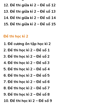
12. Đề thi giữa kì 2 – Đề số 12
13. Đề thi giữa kì 2 – Đề số 13
14. Đề thi giữa kì 2 – Đề số 14
15. Đề thi giữa kì 2 – Đề số 15
Đề thi học kì 2
1. Đề cương ôn tập học kì 2
2. Đề thi học kì 2 – Đề số 1
3. Đề thi học kì 2 – Đề số 2
4. Đề thi học kì 2 – Đề số 3
5. Đề thi học kì 2 – Đề số 4
6. Đề thi học kì 2 – Đề số 5
7. Đề thi học kì 2 – Đề số 6
8. Đề thi học kì 2 – Đề số 7
9. Đề thi học kì 2 – Đề số 8
10. Đề thi học kì 2 – Đề số 9