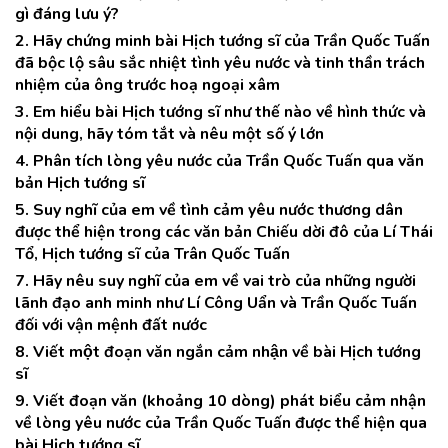
gì đáng lưu ý?
2. Hãy chứng minh bài Hịch tướng sĩ của Trần Quốc Tuấn
đã bộc lộ sâu sắc nhiệt tình yêu nước và tinh thần trách
nhiệm của ông trước hoạ ngoại xâm
3. Em hiểu bài Hịch tướng sĩ như thế nào về hình thức và
nội dung, hãy tóm tắt và nêu một số ý lớn
4. Phân tích lòng yêu nước của Trần Quốc Tuấn qua văn
bản Hịch tướng sĩ
5. Suy nghĩ của em về tình cảm yêu nước thương dân
được thể hiện trong các văn bản Chiếu dời đô của Lí Thái
Tổ, Hịch tướng sĩ của Trân Quốc Tuấn
7. Hãy nêu suy nghĩ của em về vai trò của những người
lãnh đạo anh minh như Lí Công Uẩn và Trần Quốc Tuấn
đối với vận mệnh đất nước
8. Viết một đoạn văn ngắn cảm nhận về bài Hịch tướng
sĩ
9. Viết đoạn văn (khoảng 10 dòng) phát biểu cảm nhận
về lòng yêu nước của Trần Quốc Tuấn được thể hiện qua
bài Hịch tướng sĩ