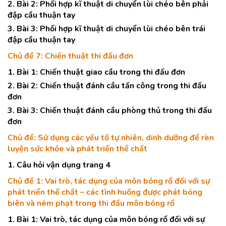
2. Bài 2: Phối hợp kĩ thuật di chuyển lùi chéo bên phải
đập cầu thuận tay
3. Bài 3: Phối hợp kĩ thuật di chuyển lùi chéo bên trái
đập cầu thuận tay
Chủ đề 7: Chiến thuật thi đấu đơn
1. Bài 1: Chiến thuật giao cầu trong thi đấu đơn
2. Bài 2: Chiến thuật đánh cầu tấn công trong thi đấu
đơn
3. Bài 3: Chiến thuật đánh cầu phòng thủ trong thi đấu
đơn
Chủ đề: Sử dụng các yếu tố tự nhiên, dinh dưỡng để rèn
luyện sức khỏe và phát triển thể chất
1. Câu hỏi vận dụng trang 4
Chủ đề 1: Vai trò, tác dụng của môn bóng rổ đối với sự
phát triển thể chất – các tình huống được phát bóng
biên và ném phạt trong thi đấu môn bóng rổ
1. Bài 1: Vai trò, tác dụng của môn bóng rổ đối với sự