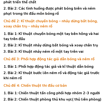
phát triển thể chất
2. Bài 2: Các tình huống được phát bóng biên và ném
phạt trong thi đấu môn bóng rổ
Chủ đề 2: Kĩ thuật chuyền bóng – nhảy dừng bắt bóng,
xoay chân trụ – nhảy ném rổ
1. Bài 1: Kĩ thuật chuyền bóng một tay bên hông và hai
tay trên đầu
2. Bài 2: Kĩ thuật nhảy dừng bắt bóng và xoay chân trụ
3. Bài 3: Kĩ thuật nhảy ném rổ một tay trên vai
Chủ đề 3: Phối hợp động tác giả dẫn bóng và ném rổ
1. Bài 1: Phối hợp động tác giả và kĩ thuật dẫn bóng
2. Bài 2: Kĩ thuật bước lên ném rổ và động tác giả trước
khi ném rổ
Chủ đề 4: Chiến thuật thi đấu cơ bản
1. Bài 1: Chiến thuật tấn công phối hợp nhóm 2-3 người
2. Bài 2: Chiến thuật phòng thủ khu vực( thủ liên phòng)