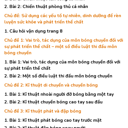
2. Bài 2: Chiến thuật phòng thủ cá nhân
Chủ đề: Sử dụng các yếu tố tự nhiên, dinh dưỡng để rèn
luyện sức khỏe và phát triển thể chất
1. Câu hỏi vận dụng trang 8
Chủ đề 1: Vai trò, tác dụng của môn bóng chuyền đối với
sự phát triển thể chất – một số điều luật thi đấu môn
bóng chuyền
1. Bài 1: Vai trò, tác dụng của môn bóng chuyền đối với
sự phát triển thể chất
2. Bài 2: Một số điều luật thi đấu môn bóng chuyền
Chủ đề 2: Kĩ thuật di chuyển và chuyền bóng
1. Bài 1: Kĩ thuật nhoài người đỡ bóng bằng một tay
2. Bài 2: Kĩ thuật chuyền bóng cao tay sau đầu
Chủ đề 3: Kĩ thuật phát và đập bóng
1. Bài 1: Kĩ thuật phát bóng cao tay trước mặt