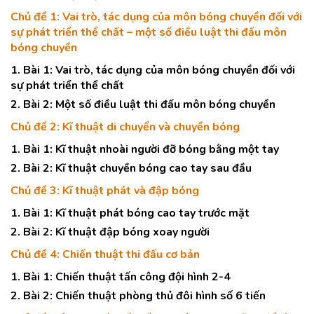
Chủ đề 1: Vai trò, tác dụng của môn bóng chuyền đối với
sự phát triển thể chất – một số điều luật thi đấu môn
bóng chuyền
1. Bài 1: Vai trò, tác dụng của môn bóng chuyền đối với
sự phát triển thể chất
2. Bài 2: Một số điều luật thi đấu môn bóng chuyền
Chủ đề 2: Kĩ thuật di chuyển và chuyền bóng
1. Bài 1: Kĩ thuật nhoài người đỡ bóng bằng một tay
2. Bài 2: Kĩ thuật chuyền bóng cao tay sau đầu
Chủ đề 3: Kĩ thuật phát và đập bóng
1. Bài 1: Kĩ thuật phát bóng cao tay trước mặt
2. Bài 2: Kĩ thuật đập bóng xoay người
Chủ đề 4: Chiến thuật thi đấu cơ bản
1. Bài 1: Chiến thuật tấn công đội hình 2-4
2. Bài 2: Chiến thuật phòng thủ đôi hình số 6 tiến