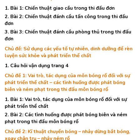
1. Bài 1: Chiến thuật giao cầu trong thi đấu đơn
2. Bài 2: Chiến thuật đánh cầu tấn công trong thi đấu
đơn
3. Bài 3: Chiến thuật đánh cầu phòng thủ trong thi đấu
đơn
Chủ đề: Sử dụng các yếu tố tự nhiên, dinh dưỡng để rèn
luyện sức khỏe và phát triển thể chất
1. Câu hỏi vận dụng trang 4
Chủ đề 1: Vai trò, tác dụng của môn bóng rổ đối với sự
phát triển thể chất – các tình huống được phát bóng
biên và ném phạt trong thi đấu môn bóng rổ
1. Bài 1: Vai trò, tác dụng của môn bóng rổ đối với sự
phát triển thể chất
2. Bài 2: Các tình huống được phát bóng biên và ném
phạt trong thi đấu môn bóng rổ
Chủ đề 2: Kĩ thuật chuyền bóng – nhảy dừng bắt bóng,
xoay chân trụ – nhảy ném rổ