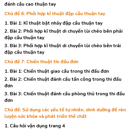
đánh cầu cao thuận tay
Chủ đề 6: Phối hợp kĩ thuật đập cầu thuận tay
1. Bài 1: Kĩ thuật bật nhảy đập cầu thuận tay
2. Bài 2: Phối hợp kĩ thuật di chuyển lùi chéo bên phải
đập cầu thuận tay
3. Bài 3: Phối hợp kĩ thuật di chuyển lùi chéo bên trái
đập cầu thuận tay
Chủ đề 7: Chiến thuật thi đấu đơn
1. Bài 1: Chiến thuật giao cầu trong thi đấu đơn
2. Bài 2: Chiến thuật đánh cầu tấn công trong thi đấu
đơn
3. Bài 3: Chiến thuật đánh cầu phòng thủ trong thi đấu
đơn
Chủ đề: Sử dụng các yếu tố tự nhiên, dinh dưỡng để rèn
luyện sức khỏe và phát triển thể chất
1. Câu hỏi vận dụng trang 4