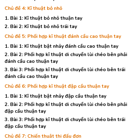
Chủ đề 4: Kĩ thuật bỏ nhỏ
1. Bài 1: Kĩ thuật bỏ nhỏ thuận tay
2. Bài 2: Kĩ thuật bỏ nhỏ trái tay
Chủ đề 5: Phối hợp kĩ thuật đánh cầu cao thuận tay
1. Bài 1: Kĩ thuật bật nhảy đánh cầu cao thuận tay
2. Bài 2: Phối hợp kĩ thuật di chuyển lùi chéo bên phải
đánh cầu cao thuận tay
3. Bài 3: Phối hợp kĩ thuật di chuyển lùi chéo bên trái
đánh cầu cao thuận tay
Chủ đề 6: Phối hợp kĩ thuật đập cầu thuận tay
1. Bài 1: Kĩ thuật bật nhảy đập cầu thuận tay
2. Bài 2: Phối hợp kĩ thuật di chuyển lùi chéo bên phải
đập cầu thuận tay
3. Bài 3: Phối hợp kĩ thuật di chuyển lùi chéo bên trái
đập cầu thuận tay
Chủ đề 7: Chiến thuật thi đấu đơn