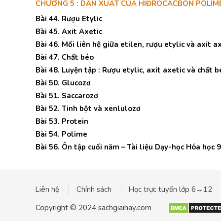
CHƯƠNG 5 : DẪN XUẤT CỦA HIĐROCACBON POLIM
Bài 44. Rượu Etylic
Bài 45. Axit Axetic
Bài 46. Mối liên hệ giữa etilen, rượu etylic và axit a
Bài 47. Chất béo
Bài 48. Luyện tập : Rượu etylic, axit axetic và chất 
Bài 50. Glucozơ
Bài 51. Saccarozơ
Bài 52. Tinh bột và xenlulozơ
Bài 53. Protein
Bài 54. Polime
Bài 56. Ôn tập cuối năm – Tài liệu Dạy-học Hóa học 9
Liên hệ
Chính sách
Học trực tuyến lớp 6→12
Copyright © 2024 sachgiaihay.com