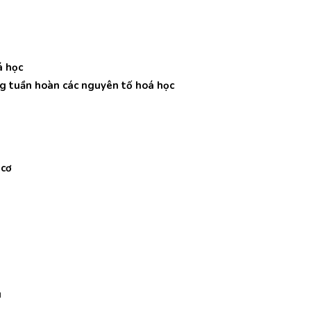
́ học
ng tuần hoàn các nguyên tố hoá học
 cơ
u