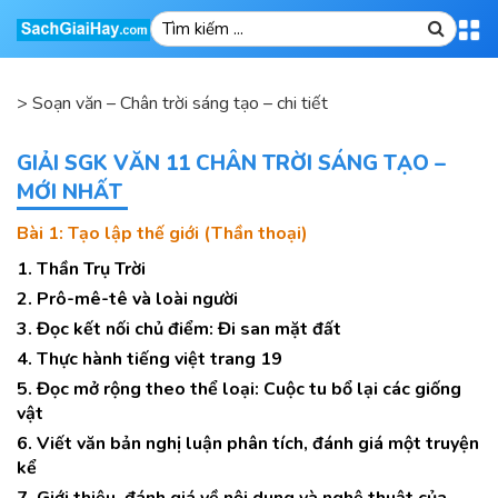
>
Soạn văn – Chân trời sáng tạo – chi tiết
GIẢI SGK VĂN 11 CHÂN TRỜI SÁNG TẠO –
MỚI NHẤT
Bài 1: Tạo lập thế giới (Thần thoại)
1. Thần Trụ Trời
2. Prô-mê-tê và loài người
3. Đọc kết nối chủ điểm: Đi san mặt đất
4. Thực hành tiếng việt trang 19
5. Đọc mở rộng theo thể loại: Cuộc tu bổ lại các giống
vật
6. Viết văn bản nghị luận phân tích, đánh giá một truyện
kể