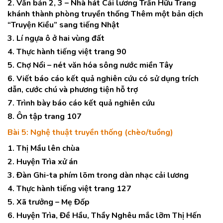
2. Văn bản 2, 3 – Nhà hát Cải lương Trần Hữu Trang
khánh thành phòng truyền thống Thêm một bản dịch
“Truyện Kiều” sang tiếng Nhật
3. Lí ngựa ô ở hai vùng đất
4. Thực hành tiếng việt trang 90
5. Chợ Nổi – nét văn hóa sông nước miền Tây
6. Viết báo cáo kết quả nghiên cứu có sử dụng trích
dẫn, cước chú và phương tiện hỗ trợ
7. Trình bày báo cáo kết quả nghiên cứu
8. Ôn tập trang 107
Bài 5: Nghệ thuật truyền thống (chèo/tuồng)
1. Thị Mầu lên chùa
2. Huyện Trìa xử án
3. Đàn Ghi-ta phím lõm trong dàn nhạc cải lương
4. Thực hành tiếng việt trang 127
5. Xã trưởng – Mẹ Đốp
6. Huyện Trìa, Đề Hầu, Thầy Nghêu mắc lỡm Thị Hến