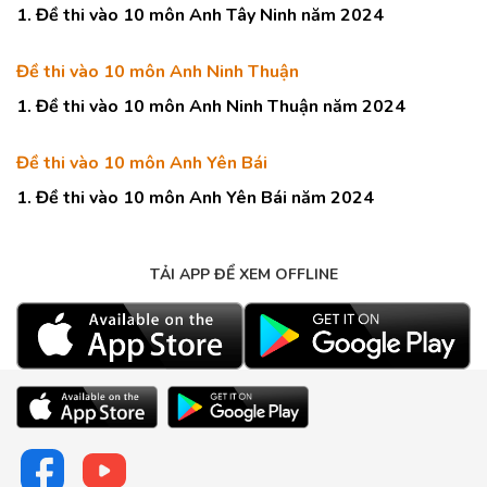
1. Đề thi vào 10 môn Anh Tây Ninh năm 2024
Đề thi vào 10 môn Anh Ninh Thuận
1. Đề thi vào 10 môn Anh Ninh Thuận năm 2024
Đề thi vào 10 môn Anh Yên Bái
1. Đề thi vào 10 môn Anh Yên Bái năm 2024
TẢI APP ĐỂ XEM OFFLINE