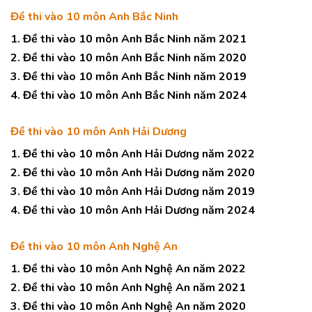
Đề thi vào 10 môn Anh Bắc Ninh
1. Đề thi vào 10 môn Anh Bắc Ninh năm 2021
2. Đề thi vào 10 môn Anh Bắc Ninh năm 2020
3. Đề thi vào 10 môn Anh Bắc Ninh năm 2019
4. Đề thi vào 10 môn Anh Bắc Ninh năm 2024
Đề thi vào 10 môn Anh Hải Dương
1. Đề thi vào 10 môn Anh Hải Dương năm 2022
2. Đề thi vào 10 môn Anh Hải Dương năm 2020
3. Đề thi vào 10 môn Anh Hải Dương năm 2019
4. Đề thi vào 10 môn Anh Hải Dương năm 2024
Đề thi vào 10 môn Anh Nghệ An
1. Đề thi vào 10 môn Anh Nghệ An năm 2022
2. Đề thi vào 10 môn Anh Nghệ An năm 2021
3. Đề thi vào 10 môn Anh Nghệ An năm 2020