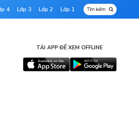
ớp 4
Lớp 3
Lớp 2
Lớp 1
TẢI APP ĐỂ XEM OFFLINE