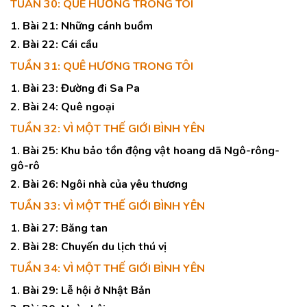
TUẦN 30: QUÊ HƯƠNG TRONG TÔI
1. Bài 21: Những cánh buồm
2. Bài 22: Cái cầu
TUẦN 31: QUÊ HƯƠNG TRONG TÔI
1. Bài 23: Đường đi Sa Pa
2. Bài 24: Quê ngoại
TUẦN 32: VÌ MỘT THẾ GIỚI BÌNH YÊN
1. Bài 25: Khu bảo tồn động vật hoang dã Ngô-rông-
gô-rô
2. Bài 26: Ngôi nhà của yêu thương
TUẦN 33: VÌ MỘT THẾ GIỚI BÌNH YÊN
1. Bài 27: Băng tan
2. Bài 28: Chuyến du lịch thú vị
TUẦN 34: VÌ MỘT THẾ GIỚI BÌNH YÊN
1. Bài 29: Lễ hội ở Nhật Bản