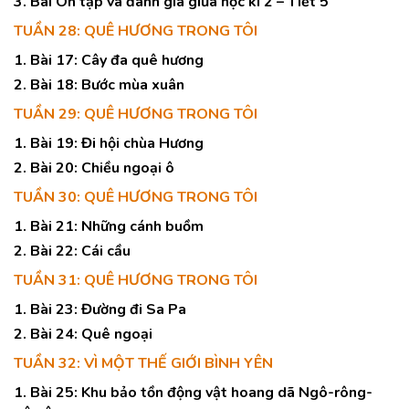
3. Bài Ôn tập và đánh giá giữa học kì 2 – Tiết 5
TUẦN 28: QUÊ HƯƠNG TRONG TÔI
1. Bài 17: Cây đa quê hương
2. Bài 18: Bước mùa xuân
TUẦN 29: QUÊ HƯƠNG TRONG TÔI
1. Bài 19: Đi hội chùa Hương
2. Bài 20: Chiều ngoại ô
TUẦN 30: QUÊ HƯƠNG TRONG TÔI
1. Bài 21: Những cánh buồm
2. Bài 22: Cái cầu
TUẦN 31: QUÊ HƯƠNG TRONG TÔI
1. Bài 23: Đường đi Sa Pa
2. Bài 24: Quê ngoại
TUẦN 32: VÌ MỘT THẾ GIỚI BÌNH YÊN
1. Bài 25: Khu bảo tồn động vật hoang dã Ngô-rông-