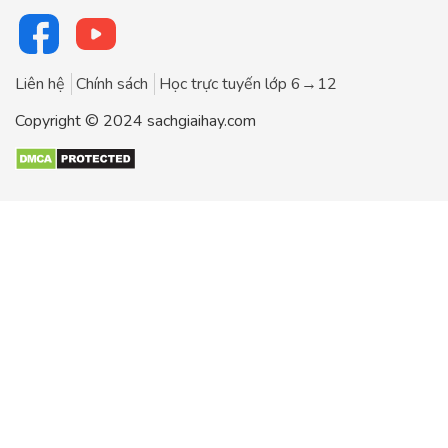
Liên hệ
Chính sách
Học trực tuyến lớp 6→12
Copyright © 2024 sachgiaihay.com