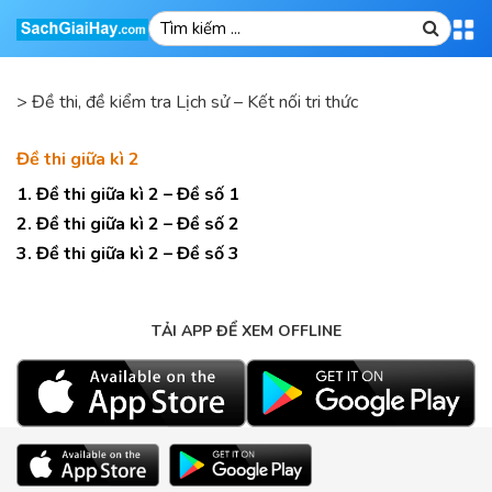
>
Đề thi, đề kiểm tra Lịch sử – Kết nối tri thức
Đề thi giữa kì 2
1. Đề thi giữa kì 2 – Đề số 1
2. Đề thi giữa kì 2 – Đề số 2
3. Đề thi giữa kì 2 – Đề số 3
TẢI APP ĐỂ XEM OFFLINE