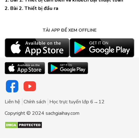
1. Bài 1. Thiết bị cảm biến và khuếch đại thuật toán
2. Bài 2. Thiết bị đầu ra
TẢI APP ĐỂ XEM OFFLINE
Liên hệ
Chính sách
Học trực tuyến lớp 6→12
Copyright © 2024 sachgiaihay.com