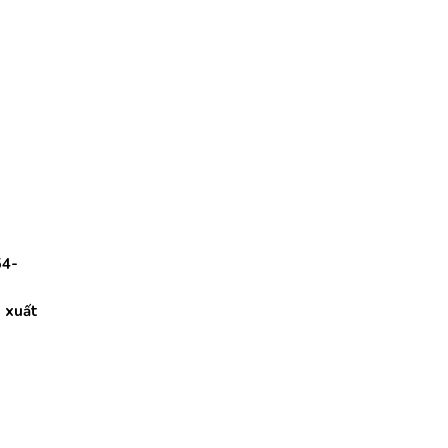
54-
n xuất