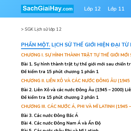
Lớp 12
Lớp 11
>
SGK Lịch sử lớp 12
PHẦN MỘT. LỊCH SỬ THẾ GIỚI HIỆN ĐẠI TỪ
CHƯƠNG I. SỰ HÌNH THÀNH TRẬT TỰ THẾ GIỚI MỚI 
Bài 1. Sự hình thành trật tự thế giới mới sau chiến t
Đề kiểm tra 15 phút chương 1 phần 1
CHƯƠNG II. LIÊN XÔ VÀ CÁC NƯỚC ĐÔNG ÂU (1945 –
Bài 2. Liên Xô và các nước Đông Âu (1945 – 2000) L
Đề kiểm tra 15 phút chương 2 phần 1
CHƯƠNG III. CÁC NƯỚC Á, PHI VÀ MĨ LATINH (1945 –
Bài 3. Các nước Đông Bắc Á
Bài 4. Các nước Đông Nam Á và Ấn Độ
Bài 5. Các nước châu Phi và Mĩ Latinh