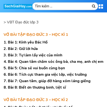
>
VBT Đạo đức lớp 3
VỞ BÀI TẬP ĐẠO ĐỨC 3 – HỌC KÌ 1
1. Bài 1: Kính yêu Bác Hồ
2. Bài 2: Giữ lời hứa
3. Bài 3: Tự làm lấy việc của mình
4. Bài 4: Quan tâm chăm sóc ông bà, cha mẹ, anh chị em
5. Bài 5: Chia sẻ vui buồn cùng bạn
6. Bài 6: Tích cực tham gia việc lớp, việc trường
7. Bài 7: Quan tâm, giúp đỡ hàng xóm láng giềng
8. Bài 8: Biết ơn thương binh, liệt sĩ
VỞ BÀI TẬP ĐẠO ĐỨC 3 – HỌC KÌ 2