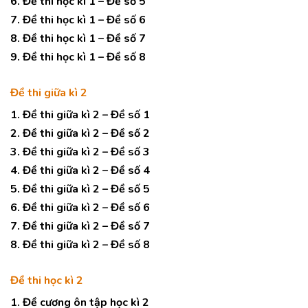
6. Đề thi học kì 1 – Đề số 5
7. Đề thi học kì 1 – Đề số 6
8. Đề thi học kì 1 – Đề số 7
9. Đề thi học kì 1 – Đề số 8
Đề thi giữa kì 2
1. Đề thi giữa kì 2 – Đề số 1
2. Đề thi giữa kì 2 – Đề số 2
3. Đề thi giữa kì 2 – Đề số 3
4. Đề thi giữa kì 2 – Đề số 4
5. Đề thi giữa kì 2 – Đề số 5
6. Đề thi giữa kì 2 – Đề số 6
7. Đề thi giữa kì 2 – Đề số 7
8. Đề thi giữa kì 2 – Đề số 8
Đề thi học kì 2
1. Đề cương ôn tập học kì 2