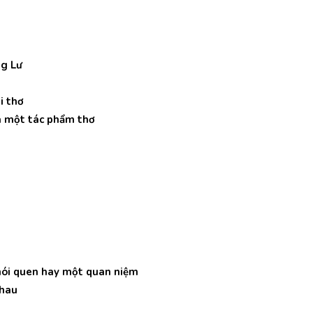
ng Lư
i thơ
ủa một tác phẩm thơ
thói quen hay một quan niệm
nhau