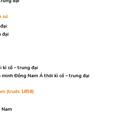
trung đại
h sử
 đại
 đại
kì cổ – trung đại
n minh Đông Nam Á thời kì cổ – trung đại
am (trước 1858)
ệt Nam