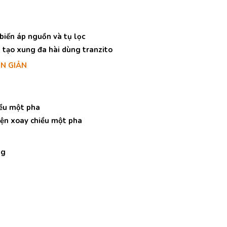
biến áp nguồn và tụ lọc
h tạo xung đa hài dùng tranzito
ƠN GIẢN
iều một pha
iện xoay chiều một pha
ng