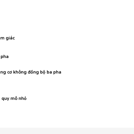
am giác
 pha
động cơ không đồng bộ ba pha
t quy mô nhỏ