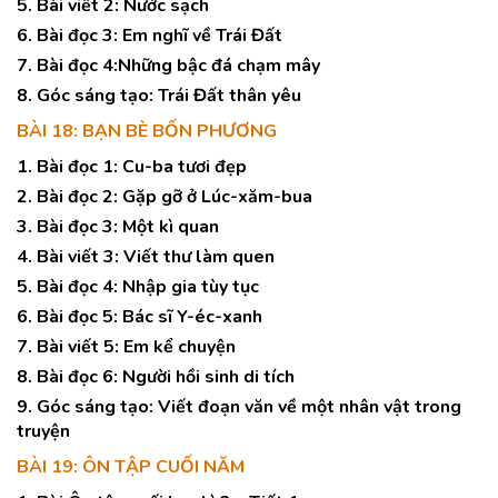
5. Bài viết 2: Nước sạch
6. Bài đọc 3: Em nghĩ về Trái Đất
7. Bài đọc 4:Những bậc đá chạm mây
8. Góc sáng tạo: Trái Đất thân yêu
BÀI 18: BẠN BÈ BỐN PHƯƠNG
1. Bài đọc 1: Cu-ba tươi đẹp
2. Bài đọc 2: Gặp gỡ ở Lúc-xăm-bua
3. Bài đọc 3: Một kì quan
4. Bài viết 3: Viết thư làm quen
5. Bài đọc 4: Nhập gia tùy tục
6. Bài đọc 5: Bác sĩ Y-éc-xanh
7. Bài viết 5: Em kể chuyện
8. Bài đọc 6: Người hồi sinh di tích
9. Góc sáng tạo: Viết đoạn văn về một nhân vật trong
truyện
BÀI 19: ÔN TẬP CUỐI NĂM