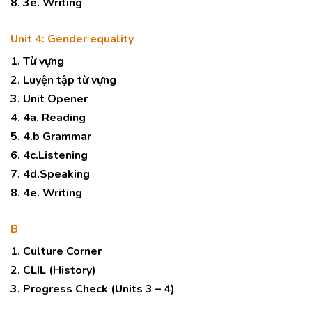
8. 3e. Writing
Unit 4: Gender equality
1. Từ vựng
2. Luyện tập từ vựng
3. Unit Opener
4. 4a. Reading
5. 4.b Grammar
6. 4c.Listening
7. 4d.Speaking
8. 4e. Writing
B
1. Culture Corner
2. CLIL (History)
3. Progress Check (Units 3 – 4)